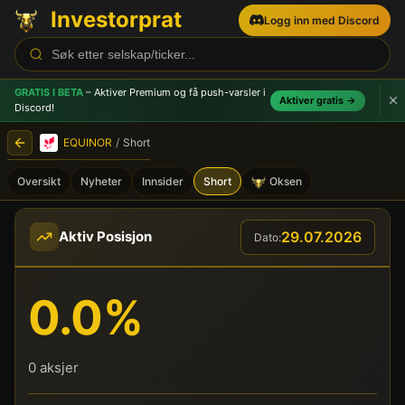
Investorprat
Logg inn med Discord
GRATIS I BETA
– Aktiver Premium og få push-varsler
i
Aktiver gratis →
Discord!
EQUINOR
/
Short
Oversikt
Nyheter
Innsider
Short
Oksen
EQUINOR (EQNR) - Shortpos
29.07.2026
Aktiv Posisjon
Dato:
0.0%
0 aksjer