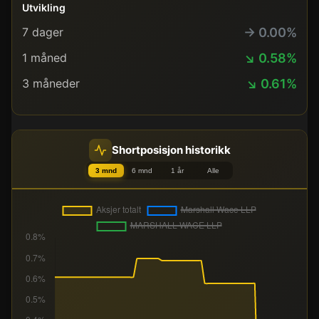
Utvikling
→ 0.00%
7 dager
↘ 0.58%
1 måned
↘ 0.61%
3 måneder
Shortposisjon historikk
3 mnd
6 mnd
1 år
Alle