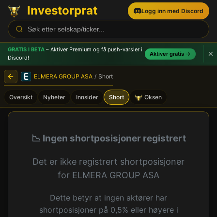
Investorprat
Logg inn med Discord
GRATIS I BETA
– Aktiver Premium og få push-varsler
i
Aktiver gratis →
Discord!
ELMERA GROUP ASA
/
Short
Oversikt
Nyheter
Innsider
Short
Oksen
ELMERA GROUP ASA (ELMRA)
📉 Ingen shortposisjoner registrert
Det er ikke registrert shortposisjoner
for ELMERA GROUP ASA
Dette betyr at ingen aktører har
shortposisjoner på 0,5% eller høyere i