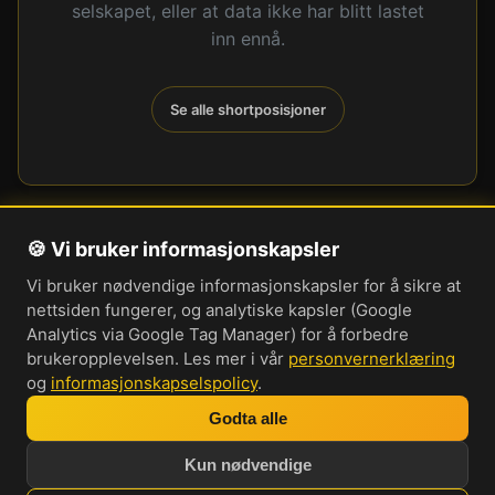
selskapet, eller at data ikke har blitt lastet
inn ennå.
Se alle shortposisjoner
🍪 Vi bruker informasjonskapsler
Om oss
Vi bruker nødvendige informasjonskapsler for å sikre at
Personvernerklæring
nettsiden fungerer, og analytiske kapsler (Google
Informasjonskapsler
Analytics via Google Tag Manager) for å forbedre
brukeropplevelsen. Les mer i vår
personvernerklæring
Brukervilkår
og
informasjonskapselspolicy
.
Cookie-innstillinger
Godta alle
Bli med i vår Discord-server
Kun nødvendige
Investorprat 2026. Norsk forum og