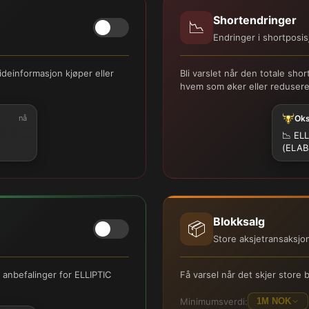
Shortendringer
📉
Endringer i shortposis
deinformasjon kjøper eller
Bli varslet når den totale sh
hvem som øker eller reduserer
nå
Ok
📉
ELL
(ELAB
Blokksalg
📦
Store aksjetransaksjo
r anbefalinger for ELLIPTIC
Få varsel når det skjer store
Minimumsverdi:
1M NOK