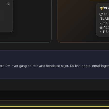
nå
Ok
100K
500K
1M
📦
ELL
(ELAB
2 500
@ 45.
= 113
cord DM hver gang en relevant hendelse skjer. Du kan endre innstilling