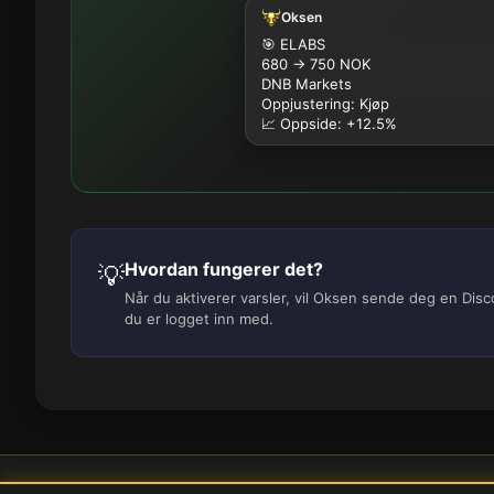
Oksen
🎯 ELABS
680 → 750 NOK
DNB Markets
Oppjustering: Kjøp
📈 Oppside: +12.5%
Hvordan fungerer det?
💡
Når du aktiverer varsler, vil Oksen sende deg en Dis
du er logget inn med.