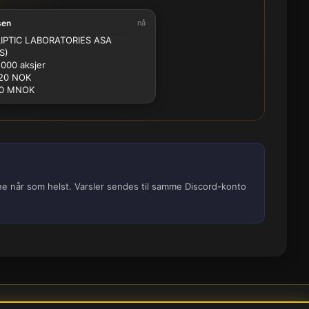
sen
nå
2.5M
5M
10M
15M
25M
IPTIC LABORATORIES ASA
S)
 000 aksjer
20 NOK
.0 MNOK
ene når som helst. Varsler sendes til samme Discord-konto