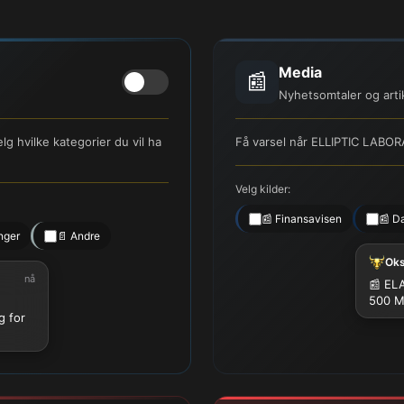
Media
📰
Nyhetsomtaler og arti
 hvilke kategorier du vil ha
Få varsel når ELLIPTIC LABOR
Velg kilder:
📰 Finansavisen
📰 D
nger
📄 Andre
Ok
nå
📰 ELA
500 
g for