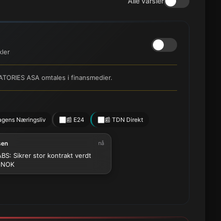
Alle varsler
kler
ATORIES ASA omtales i finansmedier.
agens Næringsliv
📰 E24
📰 TDN Direkt
sen
nå
BS: Sikrer stor kontrakt verdt
MNOK