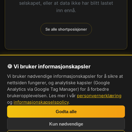
selskapet, eller at data ikke har blitt lastet
inn ennå.
Se alle shortposisjoner
🍪 Vi bruker informasjonskapsler
Om oss
Vi bruker nødvendige informasjonskapsler for å sikre at
Personvernerklæring
nettsiden fungerer, og analytiske kapsler (Google
Informasjonskapsler
Analytics via Google Tag Manager) for å forbedre
brukeropplevelsen. Les mer i vår
personvernerklæring
Brukervilkår
og
informasjonskapselspolicy
.
Cookie-innstillinger
Godta alle
Bli med i vår Discord-server
Kun nødvendige
Investorprat 2026. Norsk forum og