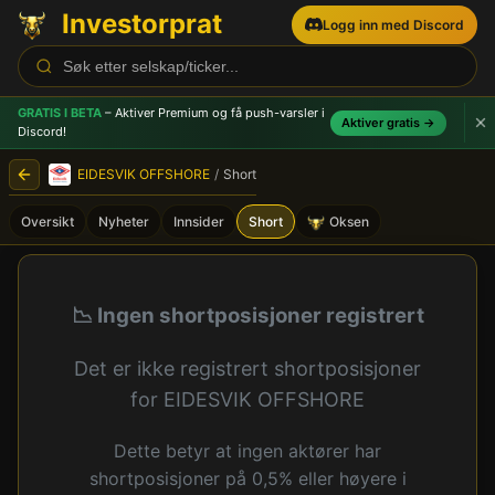
Investorprat
Logg inn med Discord
GRATIS I BETA
– Aktiver Premium og få push-varsler
i
Aktiver gratis →
Discord!
EIDESVIK OFFSHORE
/
Short
Oversikt
Nyheter
Innsider
Short
Oksen
EIDESVIK OFFSHORE (EIOF) 
📉 Ingen shortposisjoner registrert
Det er ikke registrert shortposisjoner
for EIDESVIK OFFSHORE
Dette betyr at ingen aktører har
shortposisjoner på 0,5% eller høyere i