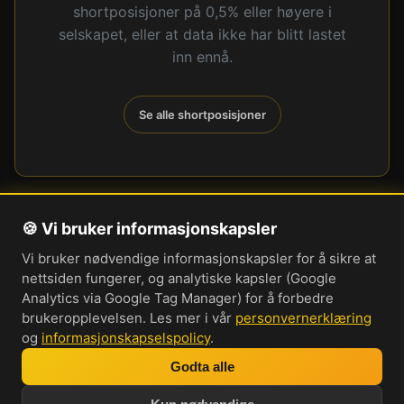
shortposisjoner på 0,5% eller høyere i
selskapet, eller at data ikke har blitt lastet
inn ennå.
Se alle shortposisjoner
🍪 Vi bruker informasjonskapsler
Om oss
Vi bruker nødvendige informasjonskapsler for å sikre at
Personvernerklæring
nettsiden fungerer, og analytiske kapsler (Google
Informasjonskapsler
Analytics via Google Tag Manager) for å forbedre
brukeropplevelsen. Les mer i vår
personvernerklæring
Brukervilkår
og
informasjonskapselspolicy
.
Cookie-innstillinger
Godta alle
Bli med i vår Discord-server