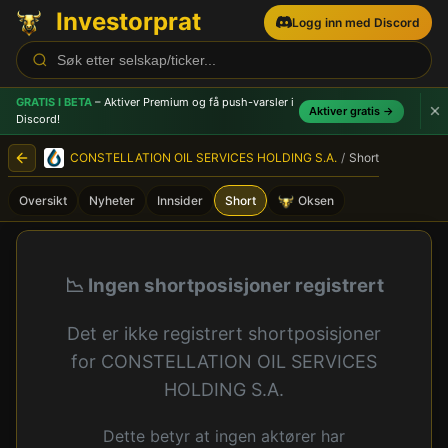
Investorprat
Logg inn med Discord
GRATIS I BETA
– Aktiver Premium og få push-varsler
i
Aktiver gratis →
Discord!
CONSTELLATION OIL SERVICES HOLDING S.A.
/
Short
Oversikt
Nyheter
Innsider
Short
Oksen
CONSTELLATION OIL SERVIC
📉 Ingen shortposisjoner registrert
Det er ikke registrert shortposisjoner
for CONSTELLATION OIL SERVICES
HOLDING S.A.
Dette betyr at ingen aktører har