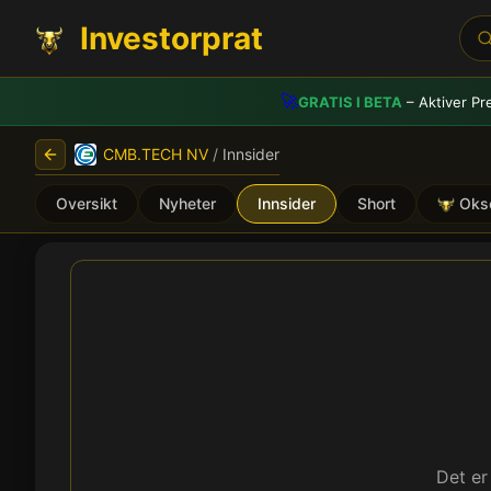
Investorprat
🚀
GRATIS I BETA
– Aktiver Pr
CMB.TECH NV
/
Innsider
Oversikt
Nyheter
Innsider
Short
Oks
CMB.TECH NV (CMBTO) - I
Det er