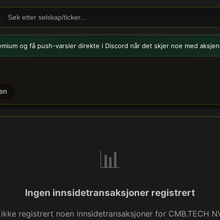
emium og få push-varsler
direkte i Discord når det skjer noe med aksjen
en
nnsidehandel
📊
Ingen innsidetransaksjoner registrert
 ikke registrert noen innsidetransaksjoner for CMB.TECH N