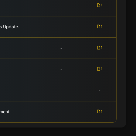
1
-
ss Update.
1
-
1
-
1
-
-
-
ument
1
-