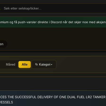
emium og få push-varsler
direkte i Discord når det skjer noe med aksjen
en
CAPT) - Børsmeldinger og n
Måned
Alle
📂 Kategori
CES THE SUCCESSFUL DELIVERY OF ONE DUAL FUEL LR2 TANKER
VESSELS