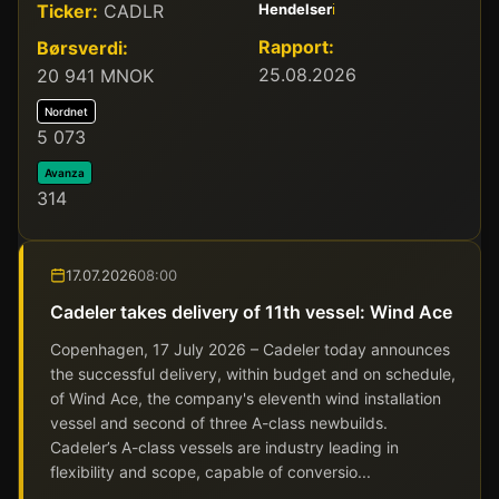
Ticker:
CADLR
Hendelser
ℹ️
Rapport:
Børsverdi:
25.08.2026
20 941 MNOK
Nordnet
5 073
Avanza
314
17.07.2026
08:00
Cadeler takes delivery of 11th vessel: Wind Ace
Copenhagen, 17 July 2026 – Cadeler today announces
the successful delivery, within budget and on schedule,
of Wind Ace, the company's eleventh wind installation
vessel and second of three A-class newbuilds.
Cadeler’s A-class vessels are industry leading in
flexibility and scope, capable of conversio...