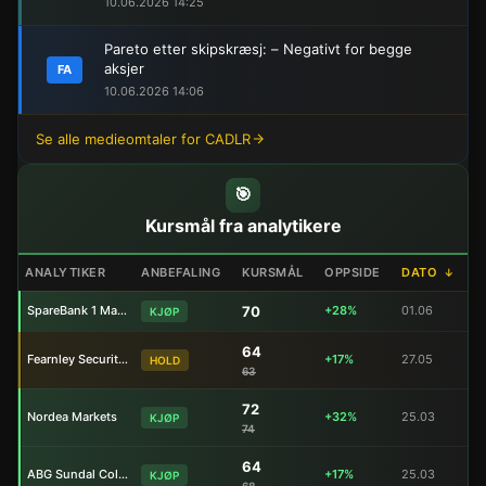
10.06.2026 14:25
Pareto etter skipskræsj: – Negativt for begge
aksjer
FA
10.06.2026 14:06
Se alle medieomtaler for CADLR
🎯
Kursmål fra analytikere
ANALYTIKER
ANBEFALING
KURSMÅL
OPPSIDE
DATO
↓
SpareBank 1 Markets
70
+28%
01.06
KJØP
64
Fearnley Securities
+17%
27.05
HOLD
63
72
Nordea Markets
+32%
25.03
KJØP
74
64
ABG Sundal Collier
+17%
25.03
KJØP
68