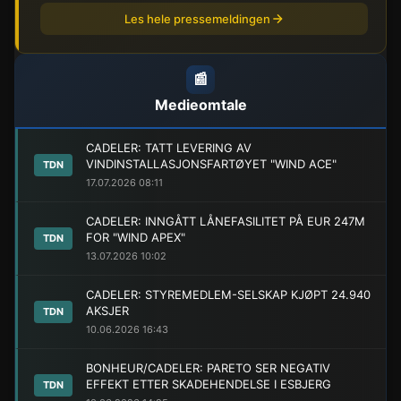
Les hele pressemeldingen
📰
Medieomtale
CADELER: TATT LEVERING AV
VINDINSTALLASJONSFARTØYET "WIND ACE"
TDN
17.07.2026 08:11
CADELER: INNGÅTT LÅNEFASILITET PÅ EUR 247M
FOR "WIND APEX"
TDN
13.07.2026 10:02
CADELER: STYREMEDLEM-SELSKAP KJØPT 24.940
AKSJER
TDN
10.06.2026 16:43
BONHEUR/CADELER: PARETO SER NEGATIV
EFFEKT ETTER SKADEHENDELSE I ESBJERG
TDN