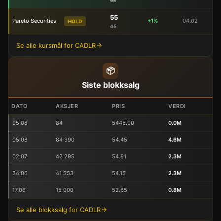
55
Pareto Securities
+1%
04.02
HOLD
45
Se alle kursmål for CADLR
📦
Siste blokksalg
DATO
AKSJER
PRIS
VERDI
05.08
84
5445.00
0.0M
05.08
84 390
54.45
4.6M
02.07
42 295
54.91
2.3M
24.06
41 553
54.15
2.3M
17.06
15 000
52.65
0.8M
Se alle blokksalg for CADLR