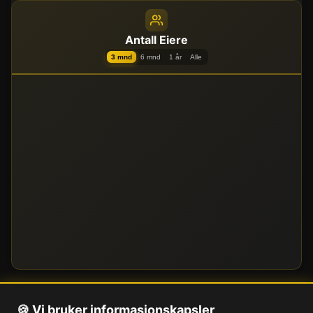
Antall Eiere
3 mnd
6 mnd
1 år
Alle
🍪 Vi bruker informasjonskapsler