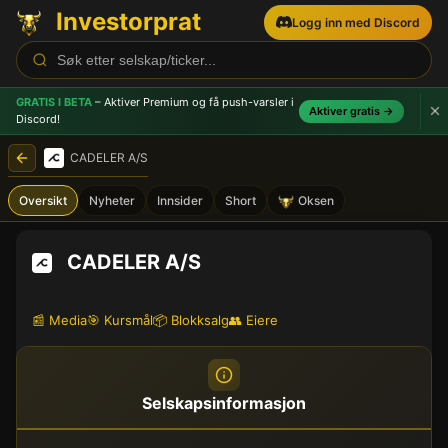
Investorprat
Logg inn med Discord
GRATIS I BETA
– Aktiver Premium og få push-varsler
i
Aktiver gratis →
Discord!
CADELER A/S
Oversikt
Nyheter
Innsider
Short
Oksen
CADELER A/S
📰 Media
🎯 Kursmål
📦 Blokksalg
👥 Eiere
Selskapsinformasjon