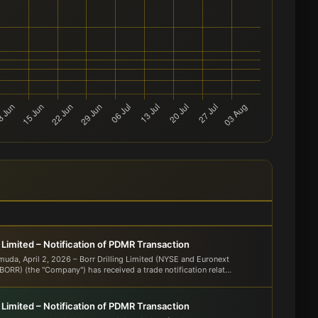
g Limited – Notification of PDMR Transaction
muda, April 2, 2026 – Borr Drilling Limited (NYSE and Euronext
ORR) (the "Company") has received a trade notification relat...
g Limited – Notification of PDMR Transaction