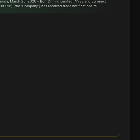
muda, March 25, 2026 – Borr Drilling Limited (NYSE and Euronext
BORR") (the "Company") has received trade notifications rel...