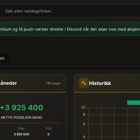
emium og få push-varsler
direkte i Discord når det skjer noe med aksjen
en
ORR) - Innsidehandel
Historikk
måneder
180 dager
+3 925 400
NETTO POSISJON (NOK)
r
Kjøp
Salg
3 925 400
0