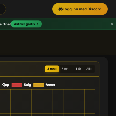
Logg inn med Discord
e dine!
Aktiver gratis →
3 mnd
6 mnd
1 år
Alle