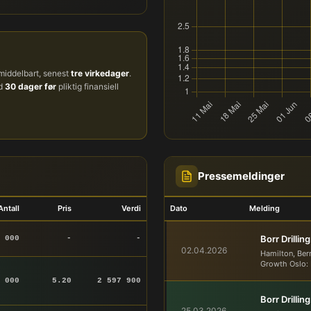
iddelbart, senest
tre virkedager
.
ud
30 dager før
pliktig finansiell
Pressemeldinger
Antall
Pris
Verdi
Dato
Melding
Borr Drillin
 000
-
-
02.04.2026
Hamilton, Ber
Growth Oslo: B
 000
5.20
2 597 900
Borr Drillin
25.03.2026