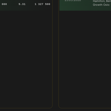
Hamilton, Ber
 000
5.31
1 327 500
Growth Oslo: "