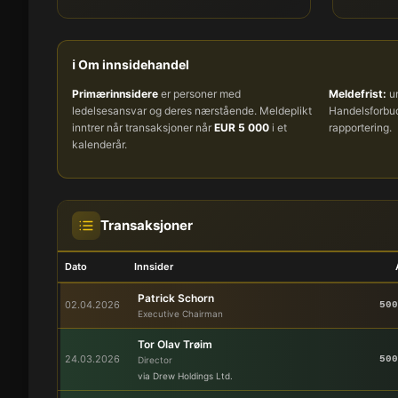
ℹ️ Om innsidehandel
Primærinnsidere
er personer med
Meldefrist:
um
ledelsesansvar og deres nærstående. Meldeplikt
Handelsforb
inntrer når transaksjoner når
EUR 5 000
i et
rapportering.
kalenderår.
Transaksjoner
Dato
Innsider
Patrick Schorn
02.04.2026
500
Executive Chairman
Tor Olav Trøim
24.03.2026
500
Director
via Drew Holdings Ltd.