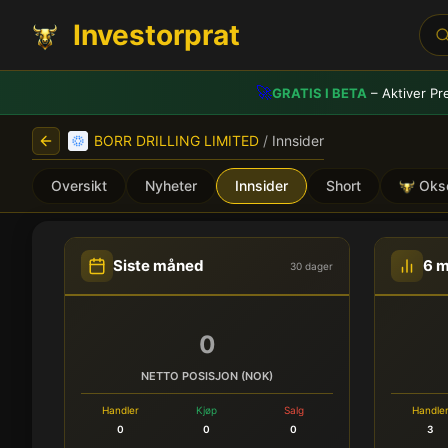
Investorprat
🚀
GRATIS I BETA
– Aktiver Pr
BORR DRILLING LIMITED
/
Innsider
Oversikt
Nyheter
Innsider
Short
Oks
BORR DRILLING LIMITED (B
Siste måned
6 
30 dager
0
NETTO POSISJON (NOK)
Handler
Kjøp
Salg
Handle
0
0
0
3