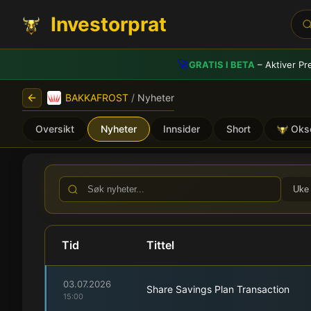
Investorprat
🚀
GRATIS I BETA
– Aktiver Pr
BAKKAFROST
/
Nyheter
Oversikt
Nyheter
Innsider
Short
Oks
BAKKAFROST (BAKKA) - Bø
Uke
Tid
Tittel
03.07.2026
Share Savings Plan Transaction
15:00