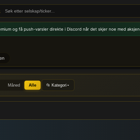
emium og få push-varsler
direkte i Discord når det skjer noe med aksjen
en
rsmeldinger og nyheter
Måned
Alle
📂 Kategori