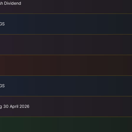
sh Dividend
GS
GS
g 30 April 2026