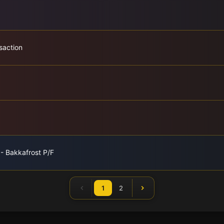
saction
 - Bakkafrost P/F
1
2