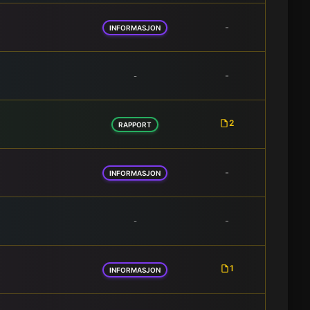
-
INFORMASJON
-
-
2
RAPPORT
-
INFORMASJON
-
-
1
INFORMASJON