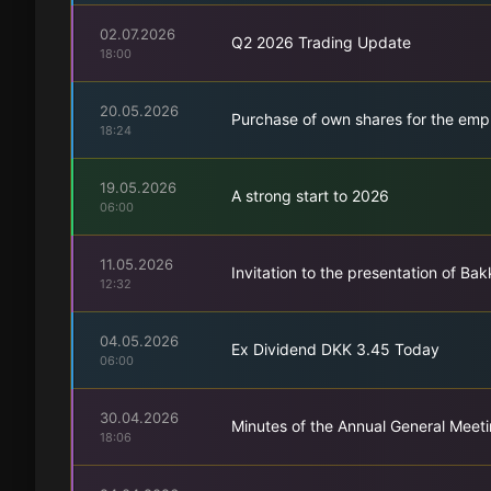
02.07.2026
Q2 2026 Trading Update
18:00
20.05.2026
Purchase of own shares for the em
18:24
19.05.2026
A strong start to 2026
06:00
11.05.2026
Invitation to the presentation of B
12:32
04.05.2026
Ex Dividend DKK 3.45 Today
06:00
30.04.2026
Minutes of the Annual General Meeti
18:06