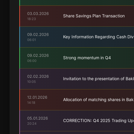
03.03.2026
Share Savings Plan Transaction
18:23
09.02.2026
Key Information Regarding Cash Di
06:01
09.02.2026
Strong momentum in Q4
06:00
02.02.2026
Invitation to the presentation of B
10:05
12.01.2026
Allocation of matching shares in Ba
14:18
05.01.2026
CORRECTION: Q4 2025 Trading Up
20:24