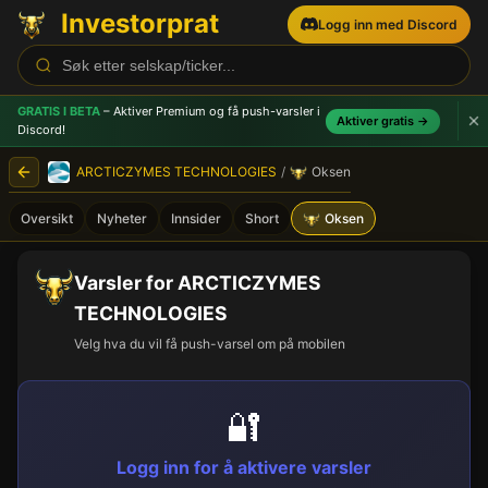
Investorprat
Logg inn med Discord
GRATIS I BETA
– Aktiver Premium og få push-varsler
i
Aktiver gratis →
Discord!
ARCTICZYMES TECHNOLOGIES
/
Oksen
Oversikt
Nyheter
Innsider
Short
Oksen
Varsler for ARCTICZYMES
TECHNOLOGIES
Velg hva du vil få push-varsel om på mobilen
🔐
Logg inn for å aktivere varsler