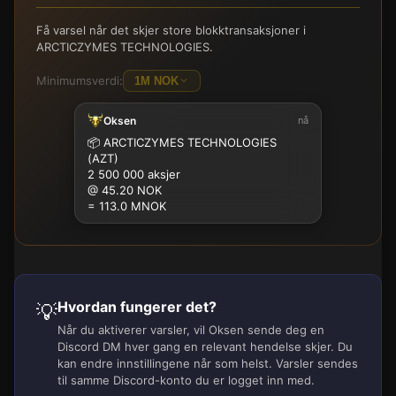
Få varsel når det skjer store blokktransaksjoner i
ARCTICZYMES TECHNOLOGIES.
Minimumsverdi:
1M NOK
Oksen
nå
100K
500K
1M
2.5M
5M
10M
15M
25M
📦
ARCTICZYMES TECHNOLOGIES
(AZT)
2 500 000 aksjer
@ 45.20 NOK
= 113.0 MNOK
Hvordan fungerer det?
💡
Når du aktiverer varsler, vil Oksen sende deg en
Discord DM hver gang en relevant hendelse skjer. Du
kan endre innstillingene når som helst. Varsler sendes
til samme Discord-konto du er logget inn med.