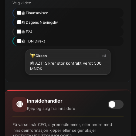
Velg kilder:
📰 Finansavisen
📰 Dagens Næringsliv
📰 E24
📰 TDN Direkt
Oksen
nå
📰 AZT: Sikrer stor kontrakt verdt 500
MNOK
Innsidehandler
🔴
Kjøp og salg fra innsidere
Få varsel når CEO, styremedlemmer, eller andre med
innsideinformasjon kjøper eller selger aksjer i
ARCTICZYMES TECHNOLOGIES.