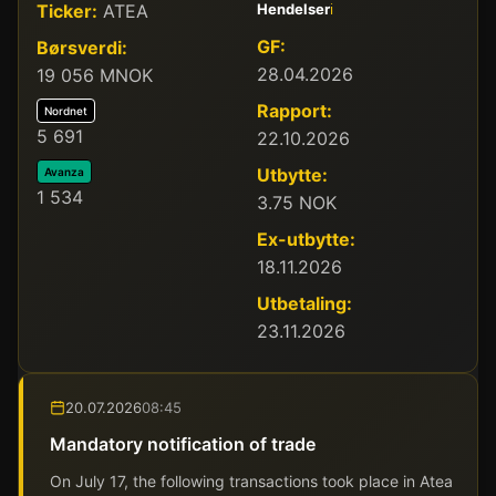
Ticker:
ATEA
Hendelser
ℹ️
GF:
Børsverdi:
28.04.2026
19 056 MNOK
Rapport:
Nordnet
5 691
22.10.2026
Utbytte:
Avanza
1 534
3.75 NOK
Ex-utbytte:
18.11.2026
Utbetaling:
23.11.2026
20.07.2026
08:45
Mandatory notification of trade
On July 17, the following transactions took place in Atea