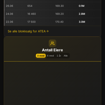
26.06
654
169.30
0.1M
24.06
16 460
169.20
2.8M
22.06
17 500
170.40
3.0M
Se alle blokksalg for ATEA
Antall Eiere
3 mnd
6 mnd
1 år
Alle