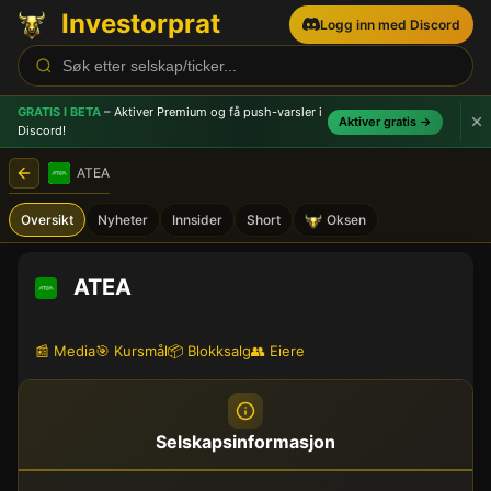
Investorprat
Logg inn med Discord
GRATIS I BETA
– Aktiver Premium og få push-varsler
i
Aktiver gratis →
Discord!
ATEA
Oversikt
Nyheter
Innsider
Short
Oksen
ATEA
📰 Media
🎯 Kursmål
📦 Blokksalg
👥 Eiere
Selskapsinformasjon