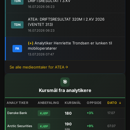
DRIFTSRESULTAT I 3.KV
TDN
16.07.2026 06:23
ATEA: DRIFTSRESULTAT 320M I 2.KV 2026
(VENTET 313)
TDN
16.07.2026 06:23
(+)
Analytiker Henriette Trondsen er lunken til
mobiloperatører
FA
13.07.2026 07:47
Se alle medieomtaler for ATEA
🎯
Kursmål fra analytikere
ANALYTIKER
ANBEFALING
KURSMÅL
OPPSIDE
DATO
↓
Danske Bank
180
+3%
17.07
KJØP
190
Arctic Securities
+9%
07.07
KJØP
170