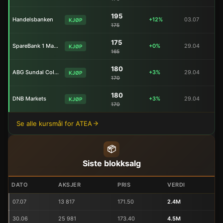
195
Handelsbanken
+12%
03.07
KJØP
175
175
SpareBank 1 Markets
+0%
29.04
KJØP
165
180
ABG Sundal Collier
+3%
29.04
KJØP
170
180
DNB Markets
+3%
29.04
KJØP
170
Se alle kursmål for ATEA
📦
Siste blokksalg
DATO
AKSJER
PRIS
VERDI
07.07
13 817
171.50
2.4M
30.06
25 981
173.40
4.5M