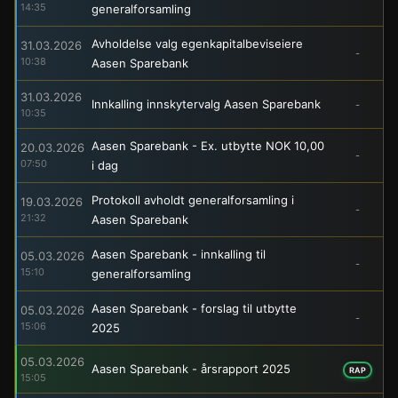
14:35
generalforsamling
Avholdelse valg egenkapitalbeviseiere
31.03.2026
-
10:38
Aasen Sparebank
31.03.2026
Innkalling innskytervalg Aasen Sparebank
-
10:35
Aasen Sparebank - Ex. utbytte NOK 10,00
20.03.2026
-
07:50
i dag
Protokoll avholdt generalforsamling i
19.03.2026
-
21:32
Aasen Sparebank
Aasen Sparebank - innkalling til
05.03.2026
-
15:10
generalforsamling
Aasen Sparebank - forslag til utbytte
05.03.2026
-
15:06
2025
05.03.2026
Aasen Sparebank - årsrapport 2025
RAP
15:05