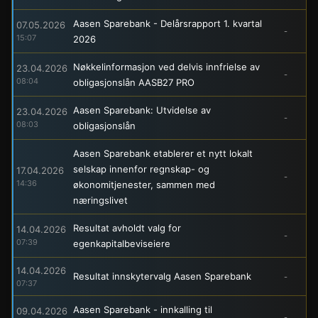
Aasen Sparebank - Delårsrapport 1. kvartal
07.05.2026
-
15:07
2026
Nøkkelinformasjon ved delvis innfrielse av
23.04.2026
-
08:04
obligasjonslån AASB27 PRO
Aasen Sparebank: Utvidelse av
23.04.2026
-
08:03
obligasjonslån
Aasen Sparebank etablerer et nytt lokalt
selskap innenfor regnskap- og
17.04.2026
-
14:36
økonomitjenester, sammen med
næringslivet
Resultat avholdt valg for
14.04.2026
-
07:39
egenkapitalbeviseiere
14.04.2026
Resultat innskytervalg Aasen Sparebank
-
07:37
Aasen Sparebank - innkalling til
09.04.2026
-