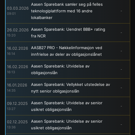
Aasen Sparebank samler seg på felles
03.03.2026
teknologiplattform med 16 andre
-
09:01
lokalbanker
Aasen Sparebank: Uendret BBB+ rating
26.02.2026
-
15:20
fra NCR
AASB27 PRO - Nøkkelinformasjon ved
16.02.2026
-
16:14
innfrielse av deler av obligasjonslånet
Aasen Sparebank: Utvidelse av
16.02.2026
-
16:13
obligasjonslån
Aasen Sparebank: Vellykket utstedelse av
16.01.2026
-
14:35
nytt senior obligasjonslån
Aasen Sparebank: Utvidelse av senior
09.12.2025
-
13:27
usikret obligasjonslån
Aasen Sparebank: Utvidelse av senior
02.12.2025
-
13:36
usikret obligasjonslån