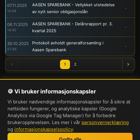
AASEN SPAREBANK - Vellykket utstedelse
07.11.2025
-
14:58
av nytt senior obligasjonslån
AASEN SPAREBANK - Delårsrapport pr. 3.
06.11.2025
-
14:45
kvartal 2025
Protokoll avholdt generalforsamling i
30.10.2025
-
07:46
Aasen Sparebank
1
2
🍪 Vi bruker informasjonskapsler
Om oss
Vi bruker nødvendige informasjonskapsler for å sikre at
Personvernerklæring
nettsiden fungerer, og analytiske kapsler (Google
Informasjonskapsler
Analytics via Google Tag Manager) for å forbedre
brukeropplevelsen. Les mer i vår
personvernerklæring
Brukervilkår
og
informasjonskapselspolicy
.
Cookie-innstillinger
Godta alle