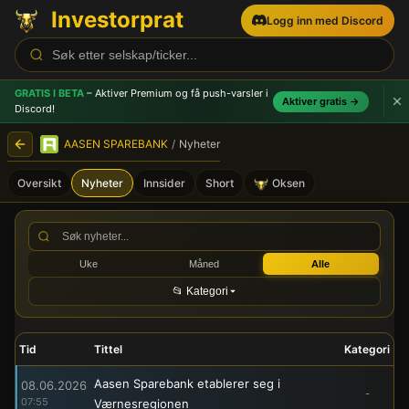
Investorprat
Logg inn med Discord
GRATIS I BETA
– Aktiver Premium og få push-varsler
i
Aktiver gratis →
Discord!
AASEN SPAREBANK
/
Nyheter
Oversikt
Nyheter
Innsider
Short
Oksen
AASEN SPAREBANK (AASB) -
Uke
Måned
Alle
📂 Kategori
Tid
Tittel
Kategori
Aasen Sparebank etablerer seg i
08.06.2026
-
07:55
Værnesregionen