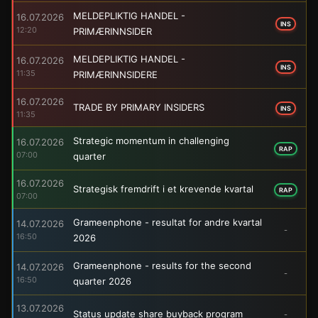
MELDEPLIKTIG HANDEL -
16.07.2026
INS
12:20
PRIMÆRINNSIDER
MELDEPLIKTIG HANDEL -
16.07.2026
INS
11:35
PRIMÆRINNSIDERE
16.07.2026
TRADE BY PRIMARY INSIDERS
INS
11:35
Strategic momentum in challenging
16.07.2026
RAP
07:00
quarter
16.07.2026
Strategisk fremdrift i et krevende kvartal
RAP
07:00
Grameenphone - resultat for andre kvartal
14.07.2026
-
16:50
2026
Grameenphone - results for the second
14.07.2026
-
16:50
quarter 2026
13.07.2026
Status update share buyback program
-