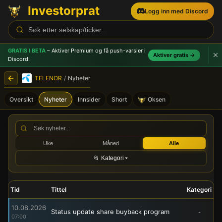
Investorprat
Logg inn med Discord
GRATIS I BETA
– Aktiver Premium og få push-varsler
i
Aktiver gratis →
Discord!
TELENOR
/
Nyheter
Oversikt
Nyheter
Innsider
Short
Oksen
TELENOR (TEL) - Børsmeldi
Uke
Måned
Alle
📂 Kategori
Tid
Tittel
Kategori
10.08.2026
Status update share buyback program
-
07:00