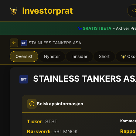
Investorprat
🚀
GRATIS I BETA
– Aktiver Pr
STAINLESS TANKERS ASA
Oversikt
Nyheter
Innsider
Short
Oks
STAINLESS TANKERS A
Selskapsinformasjon
Ticker:
STST
Kommen
Rappor
Børsverdi:
591 MNOK