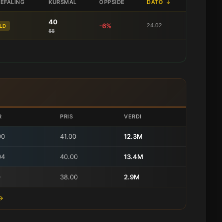
EFALING
KURSMÅL
OPPSIDE
DATO
↓
40
-6%
24.02
LD
58
R
PRIS
VERDI
00
41.00
12.3M
04
40.00
13.4M
0
38.00
2.9M