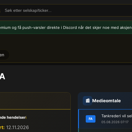
emium og få push-varsler
direkte i Discord når det skjer noe med aksjen
en
SA
📰
Medieomtale
Tankrederi vil se
de hendelser
ℹ️
FA
05.08.2026 07:17
t:
12.11.2026