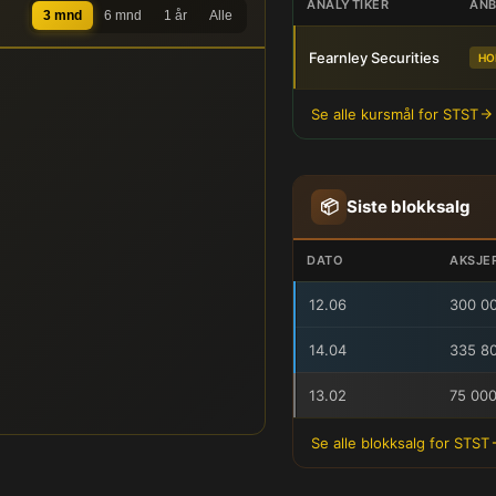
ANALYTIKER
ANB
3 mnd
6 mnd
1 år
Alle
Fearnley Securities
HO
Se alle kursmål for STST
📦
Siste blokksalg
DATO
AKSJE
12.06
300 0
14.04
335 8
13.02
75 00
Se alle blokksalg for STST