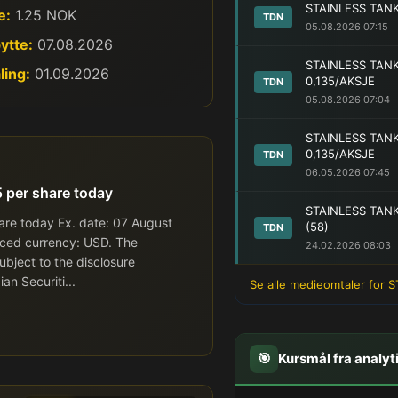
STAINLESS TANK
e:
1.25 NOK
TDN
05.08.2026 07:15
ytte:
07.08.2026
STAINLESS TANK
ling:
01.09.2026
0,135/AKSJE
TDN
05.08.2026 07:04
STAINLESS TANK
0,135/AKSJE
TDN
06.05.2026 07:45
5 per share today
STAINLESS TAN
hare today Ex. date: 07 August
(58)
TDN
ced currency: USD. The
24.02.2026 08:03
subject to the disclosure
n Securiti...
Se alle medieomtaler for 
🎯
Kursmål fra analyt