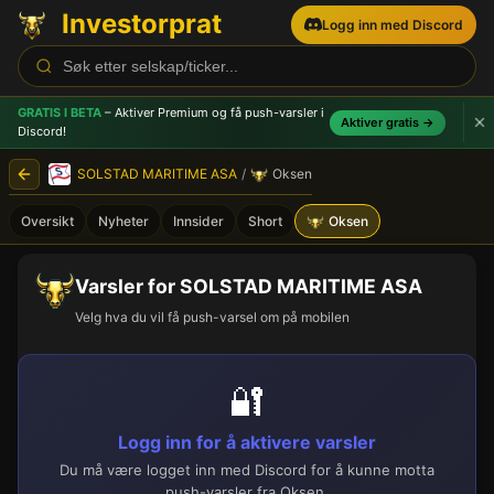
Investorprat
Logg inn med Discord
GRATIS I BETA
– Aktiver Premium og få push-varsler
i
Aktiver gratis →
Discord!
SOLSTAD MARITIME ASA
/
Oksen
Oversikt
Nyheter
Innsider
Short
Oksen
Varsler for SOLSTAD MARITIME ASA
Velg hva du vil få push-varsel om på mobilen
🔐
Logg inn for å aktivere varsler
Du må være logget inn med Discord for å kunne motta
push-varsler fra Oksen.