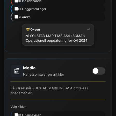
🔴 Innsidehandel
📊 Flaggemeldinger
📄 Andre
Oksen
nå
📢 SOLSTAD MARITIME ASA (SOMA):
Operasjonell oppdatering for Q4 2024
Media
📰
Nyhetsomtaler og artikler
Få varsel når SOLSTAD MARITIME ASA omtales i
finansmedier.
Velg kilder:
📰 Finansavisen