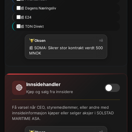
📰 Dagens Næringsliv
📰 E24
📰 TDN Direkt
Oksen
nå
📰 SOMA: Sikrer stor kontrakt verdt 500
MNOK
Innsidehandler
🔴
Kjøp og salg fra innsidere
Få varsel når CEO, styremedlemmer, eller andre med
innsideinformasjon kjøper eller selger aksjer i SOLSTAD
MARITIME ASA.
nå