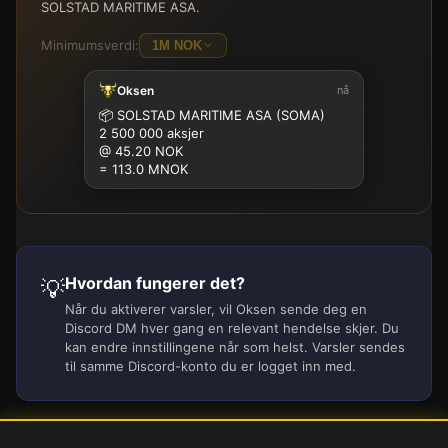
SOLSTAD MARITIME ASA.
Minimumsverdi:
1M NOK
Oksen
nå
100K
500K
1M
2.5M
5M
10M
15M
25M
📦
SOLSTAD MARITIME ASA (SOMA)
2 500 000 aksjer
@ 45.20 NOK
= 113.0 MNOK
Hvordan fungerer det?
💡
Når du aktiverer varsler, vil Oksen sende deg en
Discord DM hver gang en relevant hendelse skjer. Du
kan endre innstillingene når som helst. Varsler sendes
til samme Discord-konto du er logget inn med.