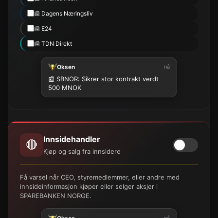
📰 Dagens Næringsliv
📰 E24
📰 TDN Direkt
Oksen
nå
📰 SBNOR: Sikrer stor kontrakt verdt
500 MNOK
Innsidehandler
🔴
Kjøp og salg fra innsidere
Få varsel når CEO, styremedlemmer, eller andre med
innsideinformasjon kjøper eller selger aksjer i
SPAREBANKEN NORGE.
nå