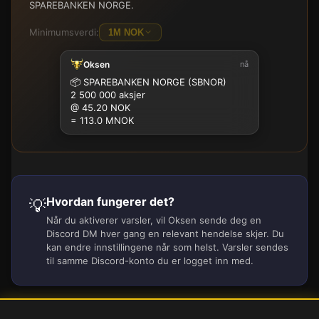
SPAREBANKEN NORGE.
Minimumsverdi:
1M NOK
Oksen
nå
100K
500K
1M
2.5M
5M
10M
15M
25M
📦
SPAREBANKEN NORGE (SBNOR)
2 500 000 aksjer
@ 45.20 NOK
= 113.0 MNOK
Hvordan fungerer det?
💡
Når du aktiverer varsler, vil Oksen sende deg en
Discord DM hver gang en relevant hendelse skjer. Du
kan endre innstillingene når som helst. Varsler sendes
til samme Discord-konto du er logget inn med.