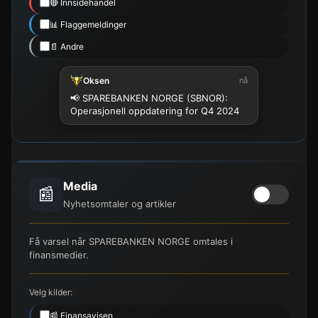
🔴 Innsidehandel
📊 Flaggemeldinger
📄 Andre
Oksen
nå
📢 SPAREBANKEN NORGE (SBNOR):
Operasjonell oppdatering for Q4 2024
Media
📰
Nyhetsomtaler og artikler
Få varsel når SPAREBANKEN NORGE omtales i
finansmedier.
Velg kilder:
📰 Finansavisen