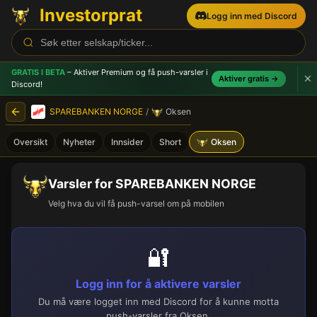
Investorprat
Logg inn med Discord
GRATIS I BETA
– Aktiver Premium og få push-varsler
i
Aktiver gratis →
Discord!
SPAREBANKEN NORGE
/
Oksen
Oversikt
Nyheter
Innsider
Short
Oksen
Varsler for SPAREBANKEN NORGE
Velg hva du vil få push-varsel om på mobilen
🔐
Logg inn for å aktivere varsler
Du må være logget inn med Discord for å kunne motta
push-varsler fra Oksen.