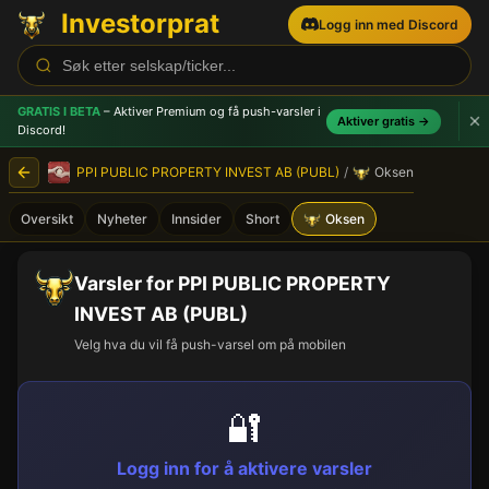
Investorprat
Logg inn med Discord
GRATIS I BETA
– Aktiver Premium og få push-varsler
i
Aktiver gratis →
Discord!
PPI PUBLIC PROPERTY INVEST AB (PUBL)
/
Oksen
Oversikt
Nyheter
Innsider
Short
Oksen
Varsler for PPI PUBLIC PROPERTY
INVEST AB (PUBL)
Velg hva du vil få push-varsel om på mobilen
🔐
Logg inn for å aktivere varsler