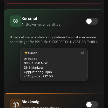
Kursmål
🎯
Analytikernes anbefalinger
Bli varslet når analytikere oppdaterer kursmål eller endrer
anbefalinger for PPI PUBLIC PROPERTY INVEST AB (PUBL).
Oksen
nå
🎯 PUBLI
680 → 750 NOK
DNB Markets
Oppjustering: Kjøp
📈 Oppside: +12.5%
Blokksalg
📦
Store aksjetransaksjoner