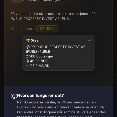
Få varsel når det skjer store blokktransaksjoner i PPI
PUBLIC PROPERTY INVEST AB (PUBL).
Minimumsverdi:
1M NOK
Oksen
nå
100K
500K
1M
2.5M
5M
10M
15M
25M
📦
PPI PUBLIC PROPERTY INVEST AB
(PUBL) (PUBLI)
2 500 000 aksjer
@ 45.20 NOK
= 113.0 MNOK
Hvordan fungerer det?
💡
Når du aktiverer varsler, vil Oksen sende deg en
Discord DM hver gang en relevant hendelse skjer. Du
kan endre innstillingene når som helst. Varsler sendes
til samme Discord-konto du er logget inn med.