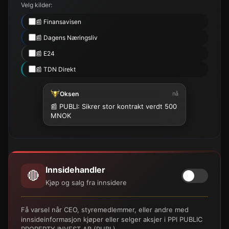
Velg kilder:
📰 Finansavisen
📰 Dagens Næringsliv
📰 E24
📰 TDN Direkt
Oksen
nå
📰 PUBLI: Sikrer stor kontrakt verdt 500
MNOK
Innsidehandler
🔴
Kjøp og salg fra innsidere
Få varsel når CEO, styremedlemmer, eller andre med
innsideinformasjon kjøper eller selger aksjer i PPI PUBLIC
PROPERTY INVEST AB (PUBL).