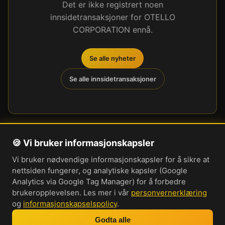
Det er ikke registrert noen
innsidetransaksjoner for OTELLO
CORPORATION ennå.
Se alle nyheter
Se alle innsidetransaksjoner
🍪 Vi bruker informasjonskapsler
Om oss
Vi bruker nødvendige informasjonskapsler for å sikre at
Personvernerklæring
nettsiden fungerer, og analytiske kapsler (Google
Informasjonskapsler
Analytics via Google Tag Manager) for å forbedre
brukeropplevelsen. Les mer i vår
personvernerklæring
Brukervilkår
og
informasjonskapselspolicy
.
Cookie-innstillinger
Godta alle