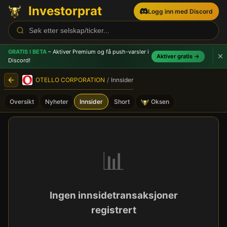
Investorprat
Logg inn med Discord
GRATIS I BETA
– Aktiver Premium og få push-varsler
i
Aktiver gratis →
Discord!
OTELLO CORPORATION
/
Innsider
Oversikt
Nyheter
Innsider
Short
Oksen
OTELLO CORPORATION (OTE
📊
Ingen innsidetransaksjoner
registrert