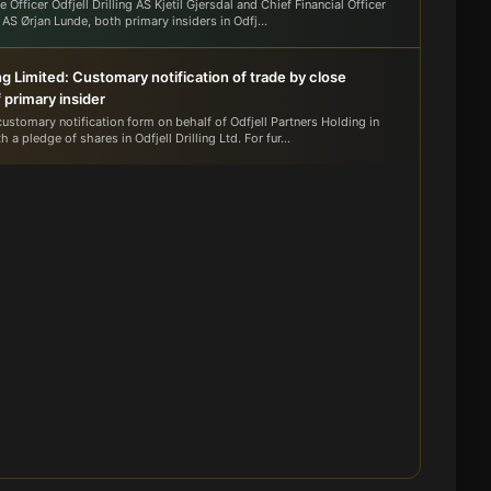
 Officer Odfjell Drilling AS Kjetil Gjersdal and Chief Financial Officer
g AS Ørjan Lunde, both primary insiders in Odfj...
ling Limited: Customary notification of trade by close
 primary insider
ustomary notification form on behalf of Odfjell Partners Holding in
 a pledge of shares in Odfjell Drilling Ltd. For fur...