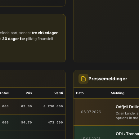
iddelbart, senest
tre virkedager
.
ud
30 dager før
pliktig finansiell
Pressemeldinger
Antall
Pris
Verdi
Dato
Melding
Odfjell Dril
 000
62.30
6 230 000
06.07.2026
Ørjan Lunde, a
options in the
 000
94.70
473 500
ODL: Transa
15.05.2026