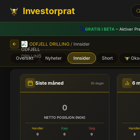
Investorprat
🚀
GRATIS I BETA
– Aktiver Pr
ODFJELL DRILLING
/
Innsider
Oversikt
Nyheter
Innsider
Short
Oks
ODFJELL DRILLING (ODL) -
Siste måned
6 
30 dager
0
NETTO POSISJON (NOK)
Handler
Kjøp
Salg
Handle
0
0
0
3