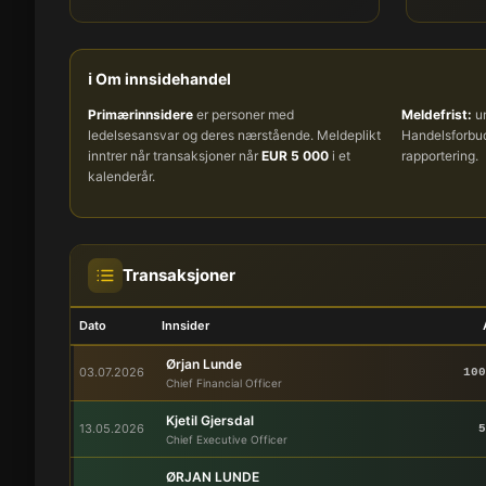
ℹ️ Om innsidehandel
Primærinnsidere
er personer med
Meldefrist:
um
ledelsesansvar og deres nærstående. Meldeplikt
Handelsforb
inntrer når transaksjoner når
EUR 5 000
i et
rapportering.
kalenderår.
Transaksjoner
Dato
Innsider
Ørjan Lunde
03.07.2026
100
Chief Financial Officer
Kjetil Gjersdal
13.05.2026
5
Chief Executive Officer
ØRJAN LUNDE