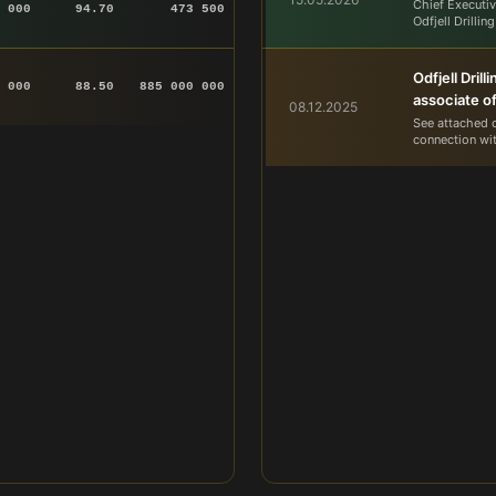
Chief Executive
 000
94.70
473 500
Odfjell Drillin
Odfjell Dril
 000
88.50
885 000 000
associate of
08.12.2025
See attached c
connection with