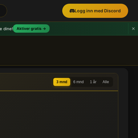
Logg inn med Discord
e dine!
Aktiver gratis →
3 mnd
6 mnd
1 år
Alle