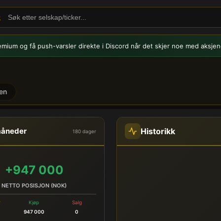
emium og få push-varsler
direkte i Discord når det skjer noe med aksjen
en
 Innsidehandel
Historikk
måneder
180 dager
+947 000
NETTO POSISJON (NOK)
r
Kjøp
Salg
947 000
0