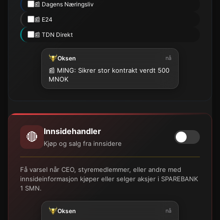
📰 Dagens Næringsliv
📰 E24
📰 TDN Direkt
Oksen
nå
📰 MING: Sikrer stor kontrakt verdt 500
MNOK
Innsidehandler
🔴
Kjøp og salg fra innsidere
Få varsel når CEO, styremedlemmer, eller andre med
innsideinformasjon kjøper eller selger aksjer i SPAREBANK
1 SMN.
Oksen
nå