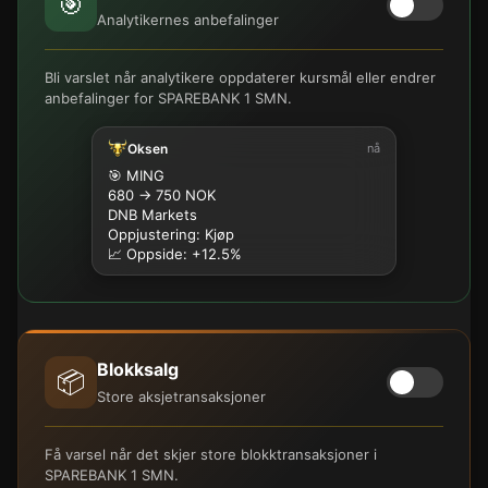
🎯
Analytikernes anbefalinger
Bli varslet når analytikere oppdaterer kursmål eller endrer
anbefalinger for SPAREBANK 1 SMN.
Oksen
nå
🎯 MING
680 → 750 NOK
DNB Markets
Oppjustering: Kjøp
📈 Oppside: +12.5%
Blokksalg
📦
Store aksjetransaksjoner
Få varsel når det skjer store blokktransaksjoner i
SPAREBANK 1 SMN.