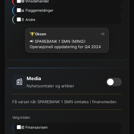
🔴 Innsidehandel
📊 Flaggemeldinger
📄 Andre
Oksen
nå
📢 SPAREBANK 1 SMN (MING):
Operasjonell oppdatering for Q4 2024
Media
📰
Nyhetsomtaler og artikler
Få varsel når SPAREBANK 1 SMN omtales i finansmedier.
Velg kilder:
📰 Finansavisen