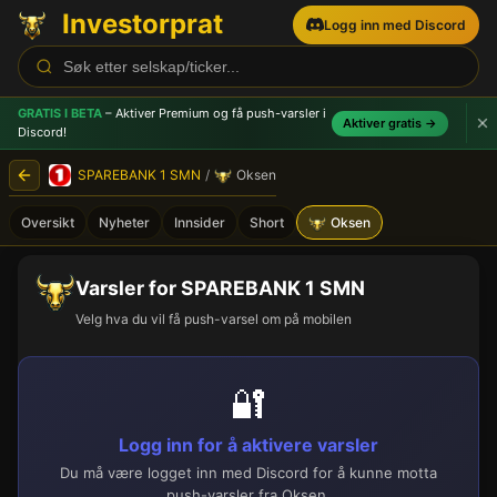
Investorprat
Logg inn med Discord
GRATIS I BETA
– Aktiver Premium og få push-varsler
i
Aktiver gratis →
Discord!
SPAREBANK 1 SMN
/
Oksen
Oversikt
Nyheter
Innsider
Short
Oksen
Varsler for SPAREBANK 1 SMN
Velg hva du vil få push-varsel om på mobilen
🔐
Logg inn for å aktivere varsler
Du må være logget inn med Discord for å kunne motta
push-varsler fra Oksen.