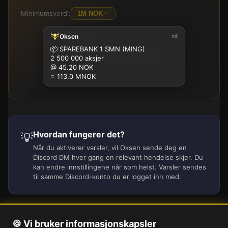
Minimumsverdi:
1M NOK
Oksen
nå
100K
500K
1M
2.5M
5M
10M
15M
25M
📦
SPAREBANK 1 SMN (MING)
2 500 000 aksjer
@ 45.20 NOK
= 113.0 MNOK
Hvordan fungerer det?
💡
Når du aktiverer varsler, vil Oksen sende deg en
Discord DM hver gang en relevant hendelse skjer. Du
kan endre innstillingene når som helst. Varsler sendes
til samme Discord-konto du er logget inn med.
🍪 Vi bruker informasjonskapsler