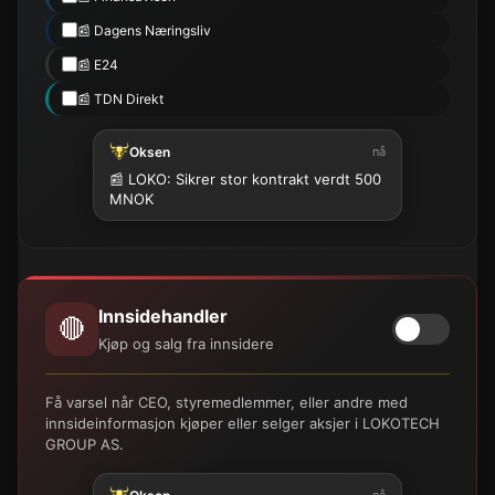
📰 Dagens Næringsliv
📰 E24
📰 TDN Direkt
Oksen
nå
📰 LOKO: Sikrer stor kontrakt verdt 500
MNOK
Innsidehandler
🔴
Kjøp og salg fra innsidere
Få varsel når CEO, styremedlemmer, eller andre med
innsideinformasjon kjøper eller selger aksjer i LOKOTECH
GROUP AS.
nå