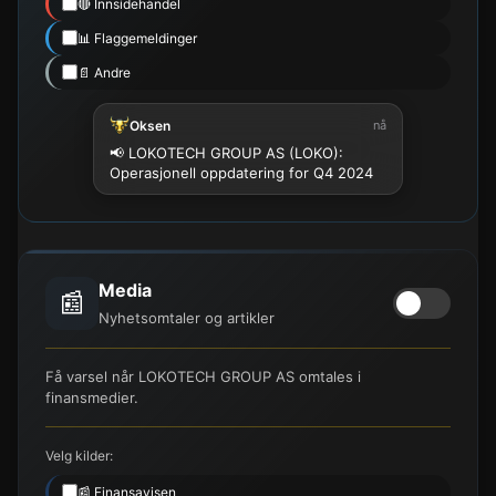
🔴 Innsidehandel
📊 Flaggemeldinger
📄 Andre
Oksen
nå
📢 LOKOTECH GROUP AS (LOKO):
Operasjonell oppdatering for Q4 2024
Media
📰
Nyhetsomtaler og artikler
Få varsel når LOKOTECH GROUP AS omtales i
finansmedier.
Velg kilder:
📰 Finansavisen