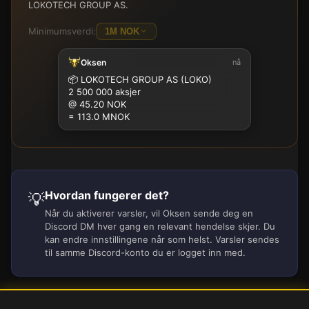
LOKOTECH GROUP AS.
Minimumsverdi:
1M NOK
Oksen
nå
100K
500K
1M
2.5M
5M
10M
15M
25M
📦
LOKOTECH GROUP AS (LOKO)
2 500 000 aksjer
@ 45.20 NOK
= 113.0 MNOK
Hvordan fungerer det?
💡
Når du aktiverer varsler, vil Oksen sende deg en
Discord DM hver gang en relevant hendelse skjer. Du
kan endre innstillingene når som helst. Varsler sendes
til samme Discord-konto du er logget inn med.