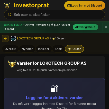
Investorprat
Logg inn med Discord
GRATIS I BETA
– Aktiver Premium og få push-varsler
i
Aktiver gratis →
Discord!
LOKOTECH GROUP AS
/
Oksen
Oversikt
Nyheter
Innsider
Short
Oksen
Varsler for LOKOTECH GROUP AS
Velg hva du vil få push-varsel om på mobilen
🔐
Logg inn for å aktivere varsler
Du må være logget inn med Discord for å kunne motta
push-varsler fra Oksen.