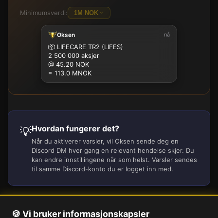
Minimumsverdi:
1M NOK
Oksen
nå
100K
500K
1M
2.5M
5M
10M
15M
25M
📦
LIFECARE TR2 (LIFES)
2 500 000 aksjer
@ 45.20 NOK
= 113.0 MNOK
Hvordan fungerer det?
💡
Når du aktiverer varsler, vil Oksen sende deg en
Discord DM hver gang en relevant hendelse skjer. Du
kan endre innstillingene når som helst. Varsler sendes
til samme Discord-konto du er logget inn med.
🍪 Vi bruker informasjonskapsler