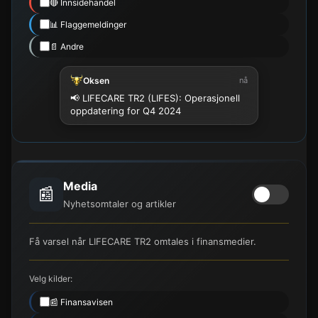
🔴 Innsidehandel
📊 Flaggemeldinger
📄 Andre
Oksen
nå
📢 LIFECARE TR2 (LIFES): Operasjonell
oppdatering for Q4 2024
Media
📰
Nyhetsomtaler og artikler
Få varsel når LIFECARE TR2 omtales i finansmedier.
Velg kilder:
📰 Finansavisen