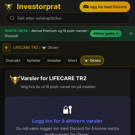
Investorprat
Logg inn med Discord
GRATIS I BETA
– Aktiver Premium og få push-varsler
i
Aktiver gratis →
Discord!
LIFECARE TR2
/
Oksen
Oversikt
Nyheter
Innsider
Short
Oksen
Varsler for LIFECARE TR2
Velg hva du vil få push-varsel om på mobilen
🔐
Logg inn for å aktivere varsler
Du må være logget inn med Discord for å kunne motta
push-varsler fra Oksen.