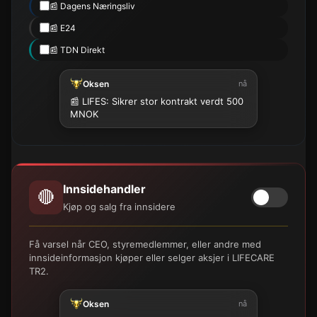
📰 Dagens Næringsliv
📰 E24
📰 TDN Direkt
Oksen
nå
📰 LIFES: Sikrer stor kontrakt verdt 500
MNOK
Innsidehandler
🔴
Kjøp og salg fra innsidere
Få varsel når CEO, styremedlemmer, eller andre med
innsideinformasjon kjøper eller selger aksjer i LIFECARE
TR2.
Oksen
nå