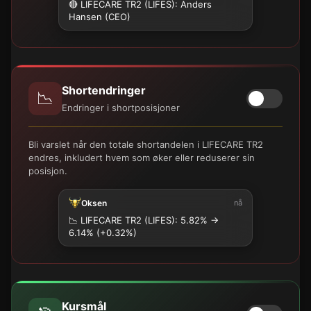
🔴 LIFECARE TR2 (LIFES): Anders
Hansen (CEO)
Shortendringer
📉
Endringer i shortposisjoner
Bli varslet når den totale shortandelen i LIFECARE TR2
endres, inkludert hvem som øker eller reduserer sin
posisjon.
Oksen
nå
📉
LIFECARE TR2 (LIFES): 5.82% →
6.14% (+0.32%)
Kursmål