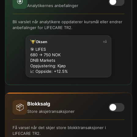
🎯
Analytikernes anbefalinger
Bli varslet når analytikere oppdaterer kursmål eller endrer
anbefalinger for LIFECARE TR2.
Oksen
nå
🎯 LIFES
680 → 750 NOK
DNB Markets
Oppjustering: Kjøp
📈 Oppside: +12.5%
Blokksalg
📦
Store aksjetransaksjoner
Få varsel når det skjer store blokktransaksjoner i
LIFECARE TR2.