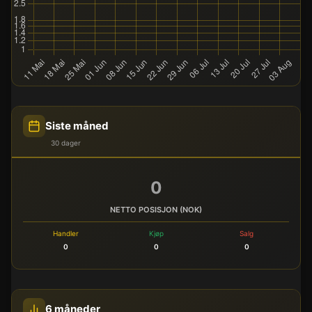
Siste måned
30 dager
0
NETTO POSISJON (NOK)
Handler
Kjøp
Salg
0
0
0
6 måneder