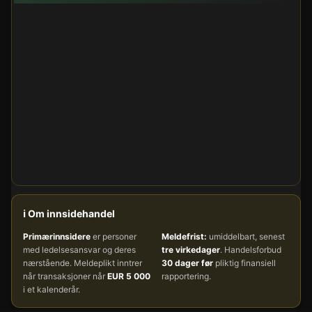
ℹ️ Om innsidehandel
Primærinnsidere
er personer
Meldefrist:
umiddelbart, senest
med ledelsesansvar og deres
tre virkedager
. Handelsforbud
nærstående. Meldeplikt inntrer
30 dager før
pliktig finansiell
når transaksjoner når
EUR 5 000
rapportering.
i et kalenderår.