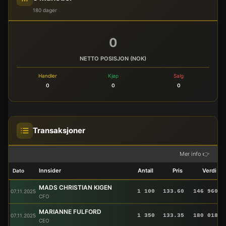
180 dager
0
NETTO POSISJON (NOK)
Handler
Kjøp
Salg
0
0
0
Transaksjoner
Mer info 👉
Innsider
Antall
Pris
Verdi
Dato
MADS CHRISTIAN KIGEN
07.11.2025
1 100
133.60
146 960
CFO
MARIANNE FULFORD
07.11.2025
1 350
133.35
180 018
CEO