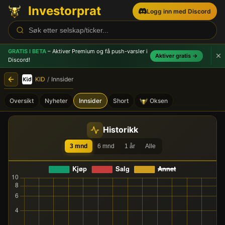
Investorprat
Logg inn med Discord
GRATIS I BETA
– Aktiver Premium og få push-varsler
i
Aktiver gratis →
Discord!
KID
/
Innsider
Oversikt
Nyheter
Innsider
Short
Oksen
KID (KID) - Innsidehandel
Historikk
3 mnd
6 mnd
1 år
Alle