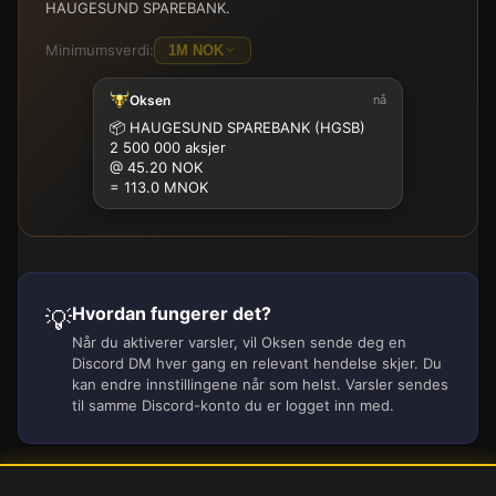
HAUGESUND SPAREBANK.
Minimumsverdi:
1M NOK
Oksen
nå
100K
500K
1M
2.5M
5M
10M
15M
25M
📦
HAUGESUND SPAREBANK (HGSB)
2 500 000 aksjer
@ 45.20 NOK
= 113.0 MNOK
Hvordan fungerer det?
💡
Når du aktiverer varsler, vil Oksen sende deg en
Discord DM hver gang en relevant hendelse skjer. Du
kan endre innstillingene når som helst. Varsler sendes
til samme Discord-konto du er logget inn med.