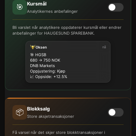
Kursmål
🎯
Analytikernes anbefalinger
Bli varslet når analytikere oppdaterer kursmål eller endrer
anbefalinger for HAUGESUND SPAREBANK.
Oksen
nå
🎯 HGSB
680 → 750 NOK
DNB Markets
Oppjustering: Kjøp
📈 Oppside: +12.5%
Blokksalg
📦
Store aksjetransaksjoner
Få varsel når det skjer store blokktransaksjoner i