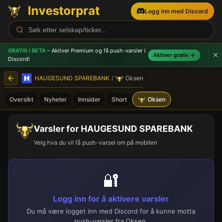
Investorprat
Logg inn med Discord
GRATIS I BETA
– Aktiver Premium og få push-varsler
i
Aktiver gratis →
Discord!
HAUGESUND SPAREBANK
/
Oksen
Oversikt
Nyheter
Innsider
Short
Oksen
Varsler for HAUGESUND SPAREBANK
Velg hva du vil få push-varsel om på mobilen
🔐
Logg inn for å aktivere varsler
Du må være logget inn med Discord for å kunne motta
push-varsler fra Oksen.