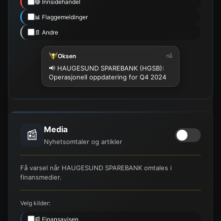
🔴 Innsidehandel
📊 Flaggemeldinger
📄 Andre
Oksen
nå
📢 HAUGESUND SPAREBANK (HGSB):
Operasjonell oppdatering for Q4 2024
Media
📰
Nyhetsomtaler og artikler
Få varsel når HAUGESUND SPAREBANK omtales i
finansmedier.
Velg kilder:
📰 Finansavisen