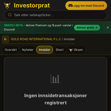
Investorprat
Logg inn med Discord
GRATIS I BETA
– Aktiver Premium og få push-varsler
i
Aktiver gratis →
Discord!
GOLD ROAD INTERNATIONAL P.L.C
/
Innsider
Oversikt
Nyheter
Innsider
Short
Oksen
GOLD ROAD INTERNATIONAL 
📊
Ingen innsidetransaksjoner
registrert