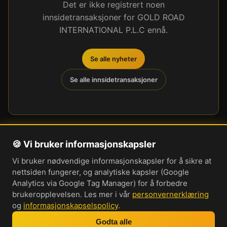
Det er ikke registrert noen
innsidetransaksjoner for GOLD ROAD
INTERNATIONAL P.L.C ennå.
Se alle nyheter
Se alle innsidetransaksjoner
🍪 Vi bruker informasjonskapsler
Om oss
Vi bruker nødvendige informasjonskapsler for å sikre at
Personvernerklæring
nettsiden fungerer, og analytiske kapsler (Google
Informasjonskapsler
Analytics via Google Tag Manager) for å forbedre
brukeropplevelsen. Les mer i vår
personvernerklæring
Brukervilkår
og
informasjonskapselspolicy
.
Cookie-innstillinger
Godta alle