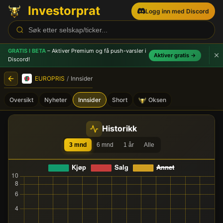
Investorprat
Logg inn med Discord
GRATIS I BETA
– Aktiver Premium og få push-varsler
i
Aktiver gratis →
Discord!
EUROPRIS
/
Innsider
Oversikt
Nyheter
Innsider
Short
Oksen
EUROPRIS (EPR) - Innsideh
Historikk
3 mnd
6 mnd
1 år
Alle