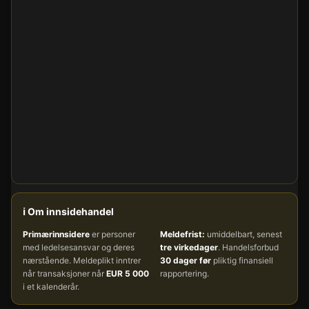
ℹ️ Om innsidehandel
Primærinnsidere
er personer
Meldefrist:
umiddelbart, senest
med ledelsesansvar og deres
tre virkedager
. Handelsforbud
nærstående. Meldeplikt inntrer
30 dager før
pliktig finansiell
når transaksjoner når
EUR 5 000
rapportering.
i et kalenderår.