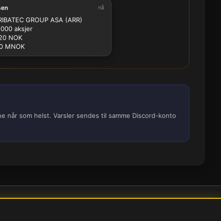
sen
nå
2.5M
5M
10M
15M
25M
IBATEC GROUP ASA (ARR)
 000 aksjer
20 NOK
.0 MNOK
ene når som helst. Varsler sendes til samme Discord-konto
nstillinger