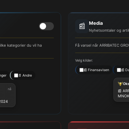
Media
📰
Nyhetsomtaler og arti
ke kategorier du vil ha
Få varsel når ARRIBATEC GRO
Velg kilder:
📰 Finansavisen
📰 D
nger
📄 Andre
Ok
nå
📰 ARR
MNO
 2024