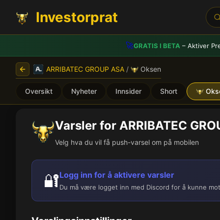
Investorprat
🚀
GRATIS I BETA
– Aktiver Pr
ARRIBATEC GROUP ASA
/
Oksen
Oversikt
Nyheter
Innsider
Short
Oks
Varsler for ARRIBATEC GR
Velg hva du vil få push-varsel om på mobilen
Logg inn for å aktivere varsler
🔐
Du må være logget inn med Discord for å kunne mot