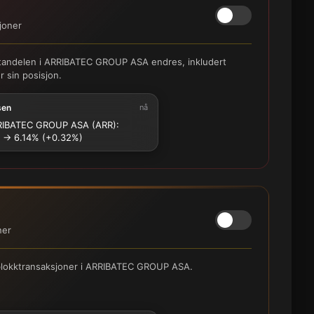
joner
hortandelen i ARRIBATEC GROUP ASA endres, inkludert
 sin posisjon.
sen
nå
IBATEC GROUP ASA (ARR):
 → 6.14% (+0.32%)
ner
e blokktransaksjoner i ARRIBATEC GROUP ASA.