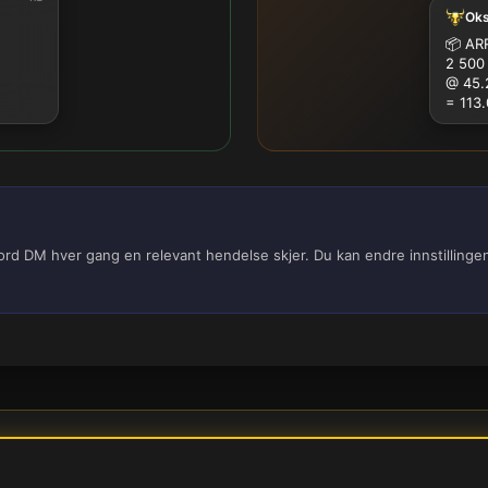
Ok
100K
500K
1M
📦
ARR
2 500
@ 45.
= 113
cord DM hver gang en relevant hendelse skjer. Du kan endre innstilling
rsonvernerklæring
Informasjonskapsler
Brukervilkår
Cookie-in