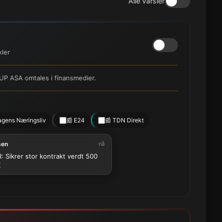
Alle varsler
kler
UP ASA omtales i finansmedier.
agens Næringsliv
📰 E24
📰 TDN Direkt
sen
nå
: Sikrer stor kontrakt verdt 500
K