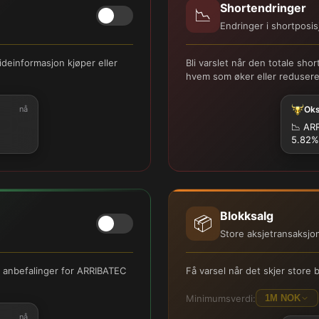
Shortendringer
📉
Endringer i shortposis
deinformasjon kjøper eller
Bli varslet når den totale s
hvem som øker eller reduserer
nå
Ok
📉
ARR
5.82%
Blokksalg
📦
Store aksjetransaksjo
er anbefalinger for ARRIBATEC
Få varsel når det skjer stor
Minimumsverdi:
1M NOK
nå