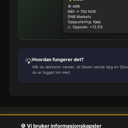
🎯 ARR
680 → 750 NOK
DNB Markets
Oppjustering: Kjøp
📈 Oppside: +12.5%
Hvordan fungerer det?
💡
Når du aktiverer varsler, vil Oksen sende deg en Dis
du er logget inn med.
Om oss
Pe
🍪 Vi bruker informasjonskapsler